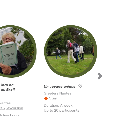
Un voyage unique
Lieu 
 au Breil
Greeters Nantes
Recom
Stay
Nante
Nantes
Whe
Duration:
A week
walk, excursion
Up to 20 participants
A few hours