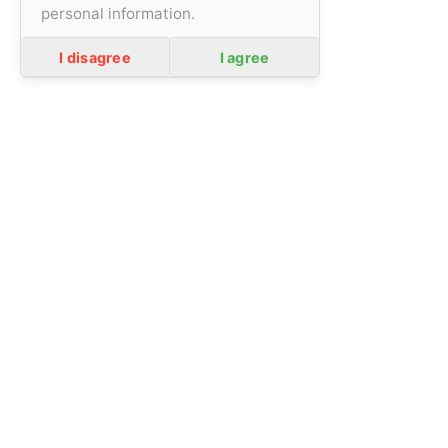
personal information.
general terms and conditions
Privacity policy
I disagree
I agree