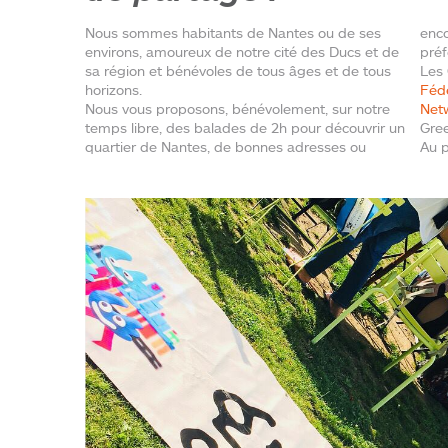
Nous sommes habitants de Nantes ou de ses
enco
environs, amoureux de notre cité des Ducs et de
préf
sa région et bénévoles de tous âges et de tous
Les 
horizons.
Fédé
Nous vous proposons, bénévolement, sur notre
Net
temps libre, des balades de 2h pour découvrir un
Gree
quartier de Nantes, de bonnes adresses ou
Au p