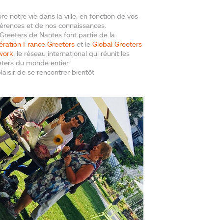
re notre vie dans la ville, en fonction de vos
érences et de nos connaissances.
Greeters de Nantes font partie de la
ration France Greeters
et le
Global Greeters
work
, le réseau international qui réunit les
ters du monde entier.
laisir de se rencontrer bientôt