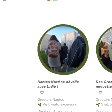
Nantes Nord se dévoile
Des Greeters en
avec Lydie !
goguette
Greeters Nantes
Greeters 
Visit, walk, excursion
Visit, 
Duration:
A few hours
Duration: